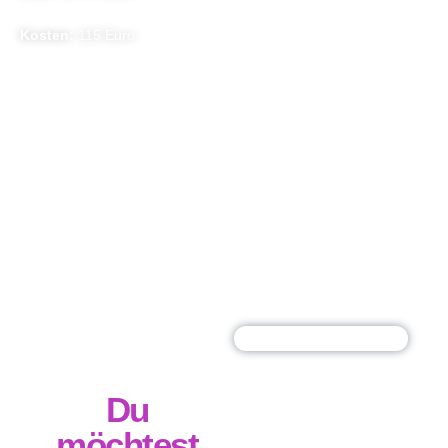
Kosten:
115 Euro
Du
möchtest