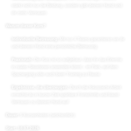
stärkt nicht nur die Bindung, sondern gibt deinem Hund und
dir mehr Vertrauen.
Warum dieser Kurs?
Individuelle Betreuung:
Mit nur 4 Teams garantieren wir dir
und deinem Hund eine persönliche Betreuung.
Praxisnah:
Der Kurs ist so aufgebaut, dass ihr das Erlernte
in realen Situationen anwenden könnt – im Park, auf dem
Spaziergang oder auch beim Training zu Hause.
Ergebnisse, die überzeugen:
Durch die fokussierte Arbeit
erreichst du in kurzer Zeit spürbare Fortschritte und baust
Vertrauen zu deinem Hund auf.
Dauer:
5 Kurseinheiten (wöchentlich)
Start: 10.07.2026