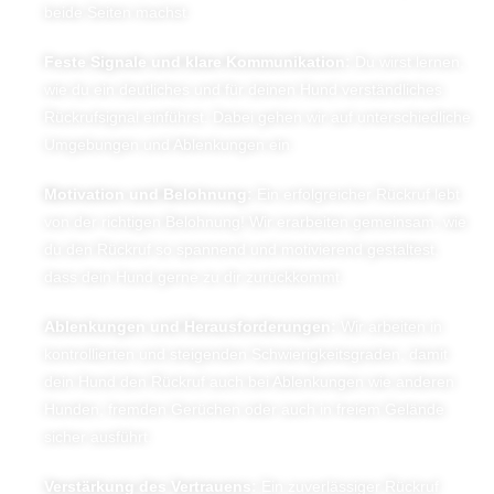
beide Seiten machst.
Feste Signale und klare Kommunikation:
Du wirst lernen,
wie du ein deutliches und für deinen Hund verständliches
Rückrufsignal einführst. Dabei gehen wir auf unterschiedliche
Umgebungen und Ablenkungen ein.
Motivation und Belohnung:
Ein erfolgreicher Rückruf lebt
von der richtigen Belohnung! Wir erarbeiten gemeinsam, wie
du den Rückruf so spannend und motivierend gestaltest,
dass dein Hund gerne zu dir zurückkommt.
Ablenkungen und Herausforderungen:
Wir arbeiten in
kontrollierten und steigenden Schwierigkeitsgraden, damit
dein Hund den Rückruf auch bei Ablenkungen wie anderen
Hunden, fremden Gerüchen oder auch in freiem Gelände
sicher ausführt.
Verstärkung des Vertrauens:
Ein zuverlässiger Rückruf