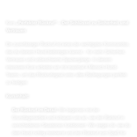
Kurs
„Perfekter Rückruf“ – Der Schlüssel zu Sicherheit und
Vertrauen
Ein zuverlässiger Rückruf ist eines der wichtigsten Kommandos,
das du deinem Hund beibringen kannst – für mehr Sicherheit,
Vertrauen und unbeschwerte Spaziergänge. In diesem
intensiven Kurs arbeiten wir mit maximal 4 Mensch-Hund-
Teams, um das Rückrufsignal unter allen Bedingungen perfekt
zu festigen.
Kursinhalt:
Der Rückruf im Detail:
Wir beginnen mit der
Grundlagenarbeit und schauen uns an, wie der Rückruf in
verschiedenen Situationen funktioniert. Wir zeigen dir, wie du
dein Hund richtig motivierst und den Rückruf zum Spaß für